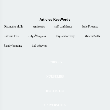
Articles KeyWords
Distinctive skills
Antiseptic
self-confidence
Julie Phoenix
Calcium loss
عصبية الأمهات
Physical activity
Mineral Salts
Family bonding
bad behavior
SCHOOLS
NURSERIES
INSTITUTES
UNIVERSITIES