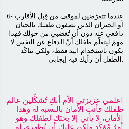
6- عندما تتعرّضين لموقف من قِبل الأقارب
أو الجيران الذين يصفون طفلك بالجبان
دافعي عنه دون أن تُغضبي من حولك فهذا
مهمّ ليتعلّم طفلك أنّ الدفاع عن النفس لا
يكون باستخدام اليد فقط، ولكي يتأكّد
.
الطفل أن رأيك فيه إيجابي
اعلمي عزيزتي الأم أنكِ تُشكِّلين عالم
طفلك فأنتِ الأمان بالنسبة له وهذا
الأمان، لا يأتي إلا بحبّك لطفلك وهو
أمرُ مُؤكّد ولكن عليكِ أن تُظهري له