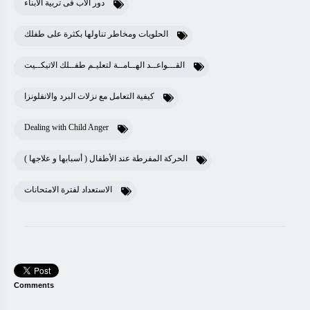
دور الأب فى تربية الأبناء
الحلويات ومخاطر تناولها بكثرة على طفلك
القـــواعــد الهــامــة لتعليـم طفــلك الاتيكــيت
كيفية التعامل مع نزلات البرد والانفلونزا
Dealing with Child Anger
الحركة المفرطة عند الأطفال ( أسبابها و علاجها )
الاستعداد لفترة الامتحانات
Comments