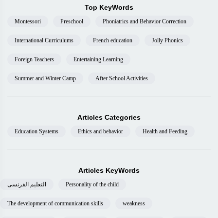
Top KeyWords
Montessori
Preschool
Phoniatrics and Behavior Correction
International Curriculums
French education
Jolly Phonics
Foreign Teachers
Entertaining Learning
Summer and Winter Camp
After School Activities
Articles Categories
Education Systems
Ethics and behavior
Health and Feeding
Articles KeyWords
Personality of the child
التعليم الفرنسى
The development of communication skills
weakness