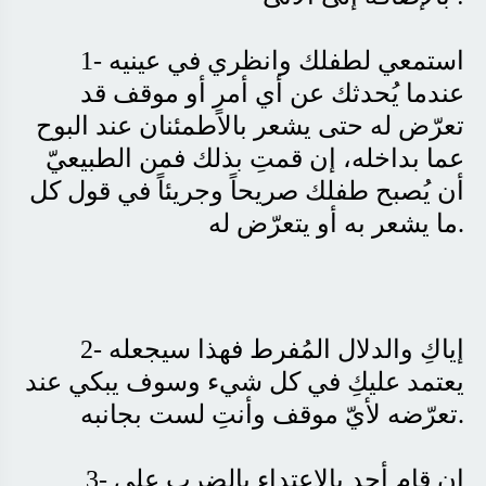
1- استمعي لطفلك وانظري في عينيه
عندما يُحدثك عن أي أمرٍ أو موقف قد
تعرّض له حتى يشعر بالاطمئنان عند البوح
عما بداخله، إن قمتِ بذلك فمن الطبيعيّ
أن يُصبح طفلك صريحاً وجريئاً في قول كل
.
ما يشعر به أو يتعرّض له
2- إياكِ والدلال المُفرط فهذا سيجعله
يعتمد عليكِ في كل شيء وسوف يبكي عند
.
تعرّضه لأيّ موقف وأنتِ لست بجانبه
3- إن قام أحد بالاعتداء بالضرب على