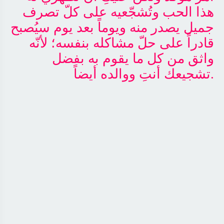
هذا الحب وتُشجّعيه على كلّ تصرف
جميل يصدر منه ويوماً بعد يوم سيُصبح
قادراً على حلّ مشاكله بنفسه؛ لأنّه
واثق من كل ما يقوم به بفضل
.
تشجيعك أنتِ ووالده أيضاً