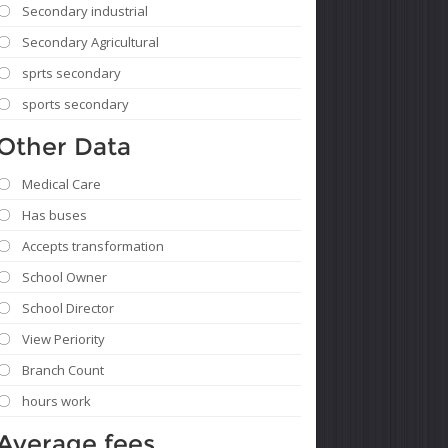
Secondary industrial
Secondary Agricultural
sprts secondary
sports secondary
Other Data
Medical Care
Has buses
Accepts transformation
School Owner
School Director
View Periority
Branch Count
hours work
Average fees