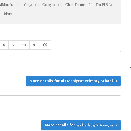
AlMonsha
Girga
Gohayna
Gharb District
Dar El Salam
More
8
9
10
More details for Al Oasaiyrat Primary School
More details for مدرسة 6 اكتوبر بالمناصير