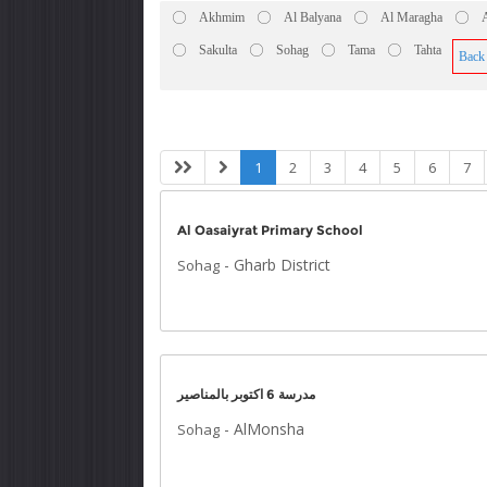
Akhmim
Al Balyana
Al Maragha
Sakulta
Sohag
Tama
Tahta
Back
1
2
3
4
5
6
7
Al Oasaiyrat Primary School
-
Gharb District
Sohag
مدرسة 6 اكتوبر بالمناصير
-
AlMonsha
Sohag