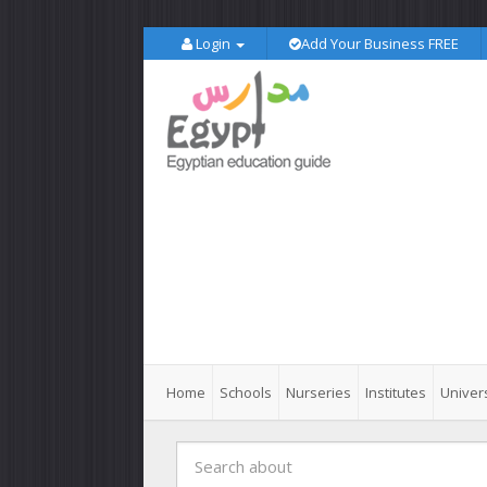
Login
Add Your Business FREE
Home
Schools
Nurseries
Institutes
Univers