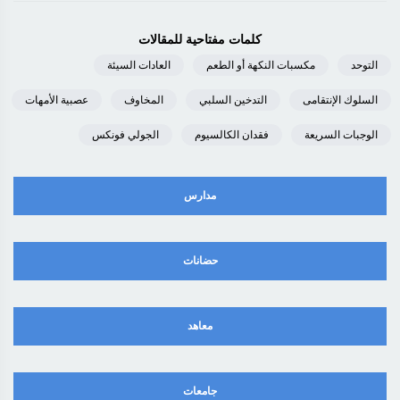
كلمات مفتاحية للمقالات
التوحد
مكسبات النكهة أو الطعم
العادات السيئة
السلوك الإنتقامى
التدخين السلبي
المخاوف
عصبية الأمهات
الوجبات السريعة
فقدان الكالسيوم
الجولي فونكس
مدارس
حضانات
معاهد
جامعات