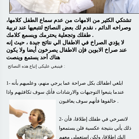
تشتكي الكثير من الامهات من عدم سماع الطفل كلامها،
وصراخه الدائم ، نقدم لك بعض النصائح لتتبعيها عند تربية
.
طفلك وتجعلية يحترمك ويسمع كلامك
لا يؤدي الصراخ في الاطفال الي نتائج جيدة ، حيث إنه
عند صراخ الابوين فإن الاطفال يصرخون أيضا ولا يكون
هناك أحد يستمع وينصت
:
فينبغي عليكى إتباع هذه النصائح
1- ابلغي اطفالك بكل صراحة عما يرجي منهم، وعلميهم بأنه
عندما يتبعوا التوجيهات والارشادات فأنكِ سوف تكافئيهم واذا
.
خالفوها فأنهم سوف يعاقبون
2- لاتصرخي في طفلك إطلاقا، فأن
ذلك يأتي بنتيجة عكسية فلن يستمعوا
إليكِ إطلاقا، ولكن إستعملي معهم