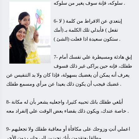
.
سلوكه، فإنة سوف يغير من سلوكه
6- إبتعدي عن الافراط من كلمة ( لا
تفعل ) فأبدلي تلك الكلمة بـ (أمك
ستكون سعيدة اذا فعلت (الشئ ) .
7- إبقِ هادئة ومسيطرة علي نفسك أمام
طفلك، فإنه حين يراكى غير ذلك فسوف
يعرف أنه يمكن أن يغضبك بسهولة، فإذا كان ولا بد التنفيس عن
.
غضبك فيجب أن يكون ذلك بعيدا عن مرأي ومسمع طفلك
8- أبلغي طفلك بانك تحبيه كثيرا، واجعليه يشعر بأن له مكانة
.
خاصة عندك، ويكون ذلك بقضاء بعض الوقت علي إانفراد معه
9- اعملي أنتِ وزوجك على مكافأة أو معاقبة طفلك ولا تجعليهم
.
مطلقا يعتقدون بأنك تحيزين الي جانب دون الأخر