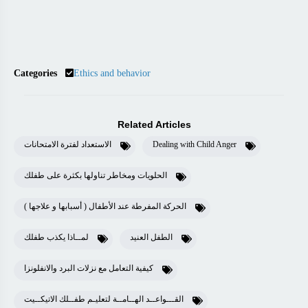
Categories
Ethics and behavior
Related Articles
Dealing with Child Anger
الاستعداد لفترة الامتحانات
الحلويات ومخاطر تناولها بكثرة على طفلك
الحركة المفرطة عند الأطفال ( أسبابها و علاجها )
الطفل العنيد
لمــاذا يكذب طفلك
كيفية التعامل مع نزلات البرد والانفلونزا
القـــواعــد الهــامــة لتعليـم طفــلك الاتيكــيت