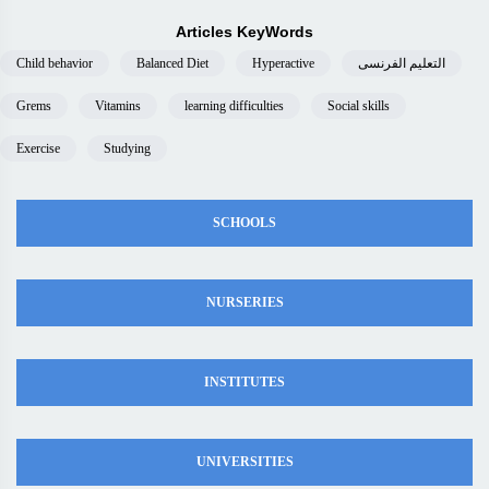
Articles KeyWords
Child behavior
Balanced Diet
Hyperactive
التعليم الفرنسى
Grems
Vitamins
learning difficulties
Social skills
Exercise
Studying
SCHOOLS
NURSERIES
INSTITUTES
UNIVERSITIES