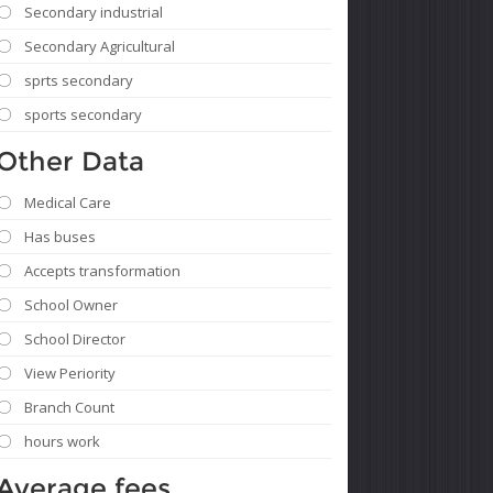
Secondary industrial
Secondary Agricultural
sprts secondary
sports secondary
Other Data
Medical Care
Has buses
Accepts transformation
School Owner
School Director
View Periority
Branch Count
hours work
Average fees