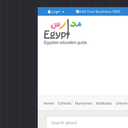
Login
Add Your Business FREE
Home
Schools
Nurseries
Institutes
Univers