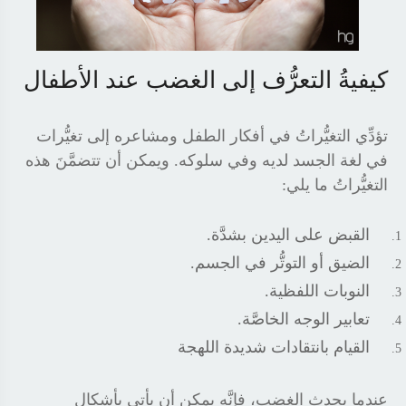
كيفيةُ التعرُّف إلى الغضب عند الأطفال
تؤدِّي التغيُّراتُ في أفكار الطفل ومشاعره إلى تغيُّرات
في لغة الجسد لديه وفي سلوكه. ويمكن أن تتضمَّنَ هذه
التغيُّراتُ ما يلي
:
القبض على اليدين بشدَّة
.
الضيق أو التوتُّر في الجسم
.
النوبات اللفظية
.
تعابير الوجه الخاصَّة
.
القيام بانتقادات شديدة اللهجة
عندما يحدث الغضب، فإنَّه يمكن أن يأتي بأشكال