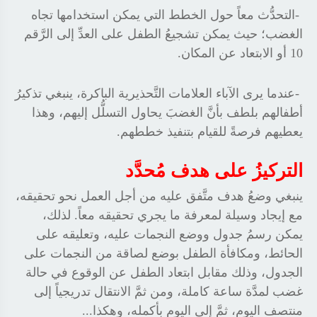
-
التحدُّث معاً حول الخطط التي يمكن استخدامها تجاه
الغضب؛ حيث يمكن تشجيعُ الطفل على العدِّ إلى الرَّقم
10 أو الابتعاد عن المكان
.
-
عندما يرى الآباء العلامات التَّحذيرية الباكرة، ينبغي تذكيرُ
أطفالهم بلطف بأنَّ الغضبَ يحاول التسلُّل إليهم، وهذا
يعطيهم فرصةً للقيام بتنفيذ خططهم
.
التركيزُ على هدف مُحدَّد
ينبغي وضعُ هدف متَّفق عليه من أجل العمل نحو تحقيقه،
مع إيجاد وسيلة لمعرفة ما يجري تحقيقه معاً. لذلك،
يمكن رسمُ جدول ووضع النجمات عليه، وتعليقه على
الحائط، ومكافأة الطفل بوضع لصاقة من النجمات على
الجدول، وذلك مقابل ابتعاد الطفل عن الوقوع في حالة
غضب لمدَّة ساعة كاملة، ومن ثمَّ الانتقال تدريجياً إلى
منتصف اليوم، ثمَّ إلى اليوم بأكمله، وهكذا
...