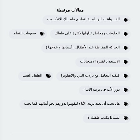
مقالات مرتبطة
القـــواعــد الهــامــة لتعليـم طفــلك الاتيكــيت
الحلويات ومخاطر تناولها بكثرة على طفلك
صعوبات التعلم
الحركة المفرطة عند الأطفال ( أسبابها و علاجها )
الاستعداد لفترة الامتحانات
كيفية التعامل مع نزلات البرد والانفلونزا
الطفل العنيد
دور الأب فى تربية الأبناء
هل يجب أن نعيد تربية الآباء ليقوموا بدورهم نحو أبنائهم كما يجب
لمــاذا يكذب طفلك ؟