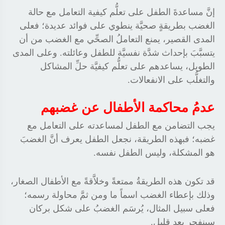
إنَّ مساعدةَ الطفل على تعلُّم كيفية التعامل مع حالة
الغضب بطريقةٍ صحيَّة ينطوي على فوائد عديدة؛ فعلى
المدى القصير، يمنع التعاملُ الصحِّي مع الغضب من أن
يتسبَّبَ بإحداث شدَّة نفسيَّة للطفل وعائلته. وعلى المدى
الطويل، يساعدهم على تعلُّم كيفيَّة حلِّ المشاكل
والتغلُّب على الانفعالات
.
عدمُ محاكمة الأطفال عن غضبهم
يجب التضامن مع الطفل لمساعدته على التعامل مع
غضبه؛ فبهذه الطريقة، نجعل الطفل يعرف أنَّ الغضبَ
هو المشكلة، وليس الطفل نفسه
.
قد تكون هذه الطريقةُ ممتعةً وخلاَّقةً مع الأطفال الصغار،
وذلك بإعطاء الغضب اسماً ما ومن ثمَّ محاولة رسمه؛
فعلى سبيل المثال، يُرسَم الغضبُ على شكل بركان
سينفجر بعد قليل
.