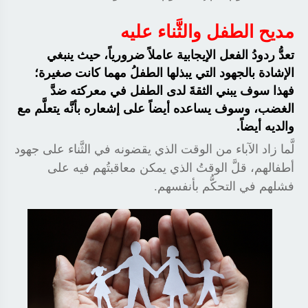
مديح الطفل والثَّناء عليه
تعدُّ ردودُ الفعل الإيجابية عاملاً ضرورياً، حيث ينبغي
الإشادة بالجهود التي يبذلها الطفلُ مهما كانت صغيرة؛
فهذا سوف يبني الثقةَ لدى الطفل في معركته ضدَّ
الغضب، وسوف يساعده أيضاً على إشعاره بأنَّه يتعلَّم مع
والديه أيضاً
.
لَّما زاد الآباء من الوقت الذي يقضونه في الثَّناء على جهود
أطفالهم، قلَّ الوقتُ الذي يمكن معاقبتُهم فيه على
فشلهم في التحكُّم بأنفسهم
.