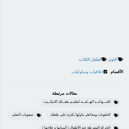
التوتر
الطفل الكاذب
الأقسام
اخلاقيات وسلوكيات
مقالات مرتبطة
القـــواعــد الهــامــة لتعليـم طفــلك الاتيكــيت
الحلويات ومخاطر تناولها بكثرة على طفلك
صعوبات التعلم
الحركة المفرطة عند الأطفال ( أسبابها و علاجها )