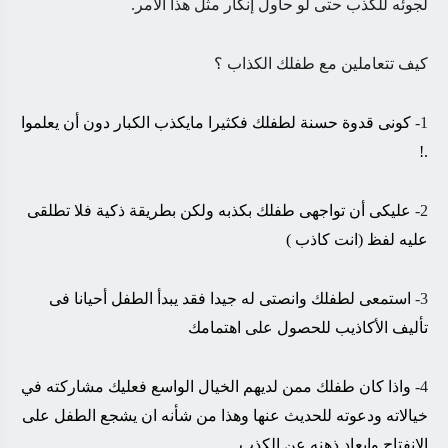
لجوئه للكذب حتى لو حاول إنكار مثل هذا الأمر.
كيف تتعاملين مع طفلك الكذاب ؟
1-
كونى قدوة حسنة لطفلك فكثيرا مايكذب الكبار دون أن يعلموا
.!
2-
عليكى أن تواجهى طفلك بكذبه ولكن بطريقة ذكية فلا تطلقى
عليه لفظ (انت كاذب )
3-
استمعى لطفلك وانصتى له جيدا فقد يبدأ الطفل أحيانا فى
تأليف الأكاذيب للحصول على اهتمامك
4-
واذا كان طفلك ممن لديهم الخيال الواسع فعليك
مشاركته في
خيالاته ودعوته للحديث عنها وهذا من شأنه ان يشجع الطفل على
الانفتاح وابعاد ذهنه عن الكذب.