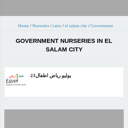
Home
/
Nurseries
/
cairo
/
el salam city
/
Government
GOVERNMENT NURSERIES IN EL
SALAM CITY
23يوليو رياض اطفال