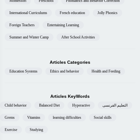
Montessori
Preschool
Phoniatrics and Behavior Correction
International Curriculums
French education
Jolly Phonics
Foreign Teachers
Entertaining Learning
Summer and Winter Camp
After School Activities
Articles Categories
Education Systems
Ethics and behavior
Health and Feeding
Articles KeyWords
Child behavior
Balanced Diet
Hyperactive
التعليم الفرنسى
Grems
Vitamins
learning difficulties
Social skills
Exercise
Studying