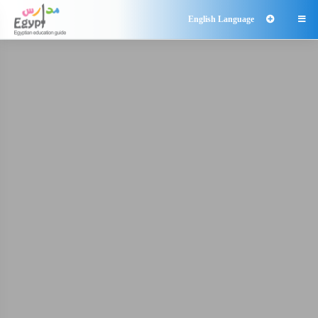
English Language
