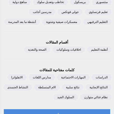
منتسوري
بريسكول
تخاطب وتعديل سلوك
مناهج دولية
تعليم فرنساوي
جولي فونكس
مدرسين أجانب
التعليم الترفيهي
معسكرات صيفية وشتوية
أنشطة ما بعد المدرسة
أقسام المقالات
أنظمة التعليم
اخلاقيات وسلوكيات
الصحة والتغذية
كلمات مفتاحية للمقالات
الدراسات
المهارات الاجتماعية
مدارس اللغات
الانفلوانزا
النتائج الايجابية
نتائج سلبية
الام المتسلطة
النشاط الجسدى
نظام غذائي متوازن
السلوك الجيد