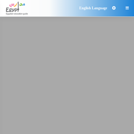
English Language
