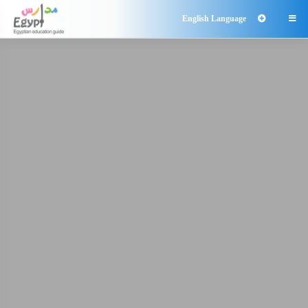
English Language
