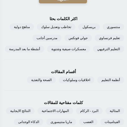
اكثر الكلمات بحثا
منتسوري
بريسكول
تخاطب وتعديل سلوك
مناهج دولية
تعليم فرنساوي
جولي فونكس
مدرسين أجانب
التعليم الترفيهي
معسكرات صيفية وشتوية
أنشطة ما بعد المدرسة
أقسام المقالات
أنظمة التعليم
اخلاقيات وسلوكيات
الصحة والتغذية
كلمات مفتاحية للمقالات
المثالية
البرد - الزكام
المهارات الاجتماعية
النتائج الايجابية
الفيتامينات
الغضب
ماريا منتيسورى
الذكاء الوجدانى