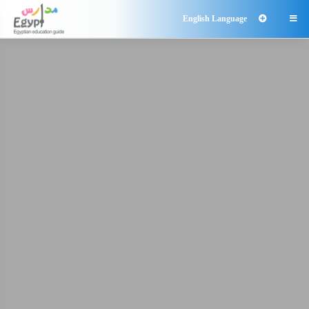
English Language
