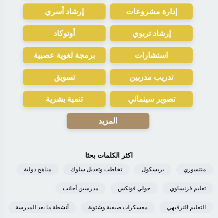
إدارة مشروعات
إرشاد أسري
إرشاد تربوي
أوتوكاد
استشارات
برمجة لغوية عصبية
تدريب مدربين
تسويق
تصوير سينمائي
تنمية بشرية
المزيد
اكثر الكلمات بحثا
منتسوري
بريسكول
تخاطب وتعديل سلوك
مناهج دولية
تعليم فرنساوي
جولي فونكس
مدرسين أجانب
التعليم الترفيهي
معسكرات صيفية وشتوية
أنشطة ما بعد المدرسة