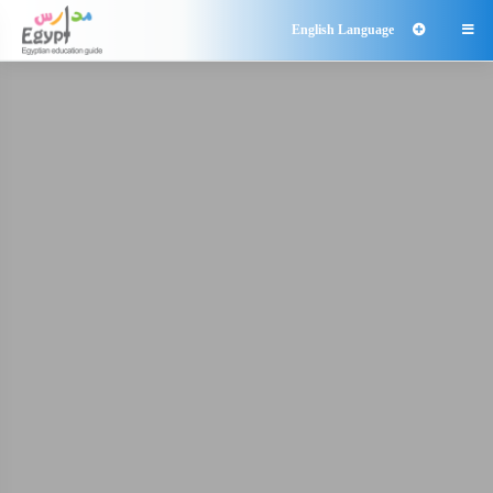
English Language
