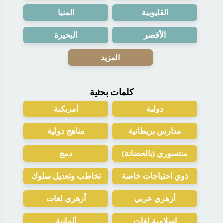
القليوبية
المنيا
الأقصر
البحيرة
المزيد
كلمات بحثية
دولية
أمريكية
مدارس بريطانية
مناهج دولية
منتسوري (بالحضانة)
دمج
ذوي احتياجات خاصة
تخاطب وتعديل سلوك
أزهري عربي
أزهري لغات
إسلامية لغات
ألمانية