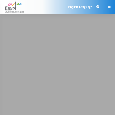
English Language
