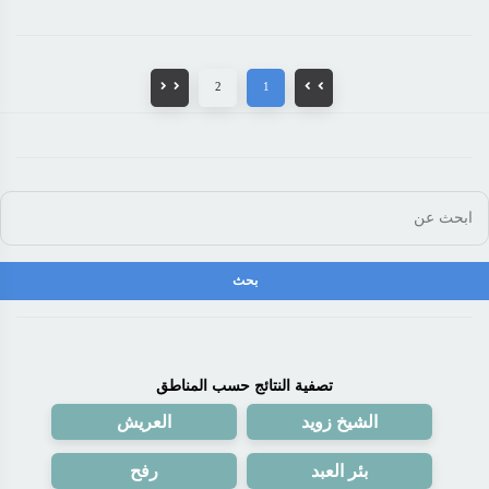
2
1
تصفية النتائج حسب المناطق
الشيخ زويد
العريش
بئر العبد
رفح