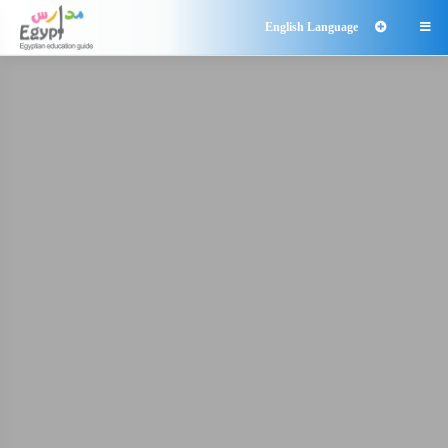
English Language
