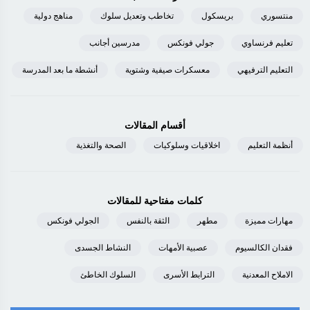
منتسوري
بريسكول
تخاطب وتعديل سلوك
مناهج دولية
تعليم فرنساوي
جولي فونكس
مدرسين أجانب
التعليم الترفيهي
معسكرات صيفية وشتوية
أنشطة ما بعد المدرسة
أقسام المقالات
أنظمة التعليم
اخلاقيات وسلوكيات
الصحة والتغذية
كلمات مفتاحية للمقالات
مهارات مميزة
مطهر
الثقة بالنفس
الجولي فونكس
فقدان الكالسيوم
عصبية الأمهات
النشاط الجسدى
الاملاح المعدنية
الترابط الأسرى
السلوك الخاطئ