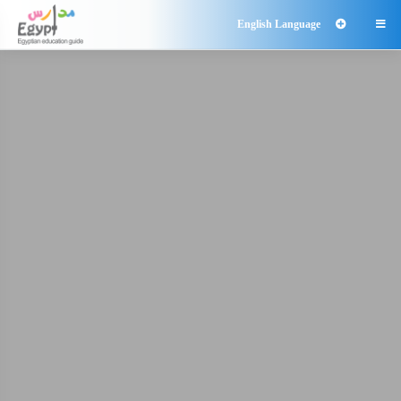
English Language
