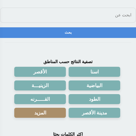
تصفية النتائج حسب المناطق
اسنا
اﻷقصر
البياضية
الزينيـــة
الطود
القـــــرنه
مدينة الأقصر
المزيد
اكثر الكلمات بحثا