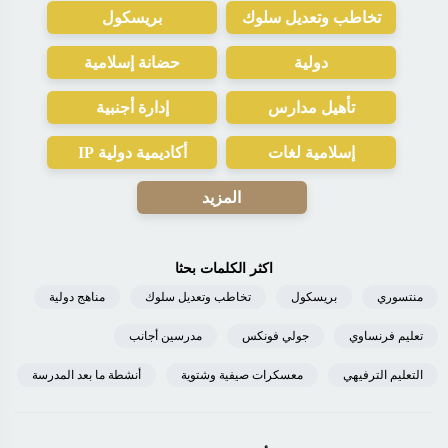
تخاطب وتعديل سلوك
بريسكول
دولية
حضانة إسلامية
تأهيل مدارس
إدارة أجنبية
إسلامية لغات
أكاديمية دولية IP
المزيد
اكثر الكلمات بحثا
منتسوري
بريسكول
تخاطب وتعديل سلوك
مناهج دولية
تعليم فرنساوي
جولي فونكس
مدرسين أجانب
التعليم الترفيهي
معسكرات صيفية وشتوية
أنشطة ما بعد المدرسة