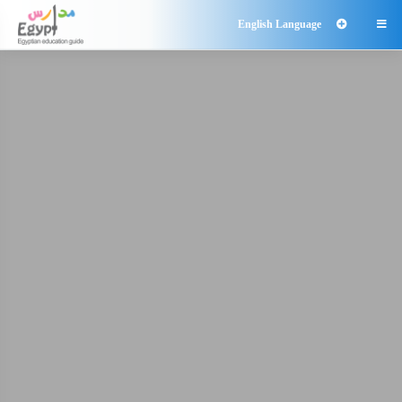
English Language
