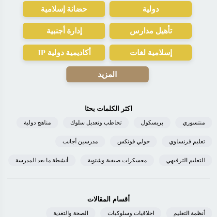
دولية
حضانة إسلامية
تأهيل مدارس
إدارة أجنبية
إسلامية لغات
أكاديمية دولية IP
المزيد
اكثر الكلمات بحثا
منتسوري
بريسكول
تخاطب وتعديل سلوك
مناهج دولية
تعليم فرنساوي
جولي فونكس
مدرسين أجانب
التعليم الترفيهي
معسكرات صيفية وشتوية
أنشطة ما بعد المدرسة
أقسام المقالات
أنظمة التعليم
اخلاقيات وسلوكيات
الصحة والتغذية