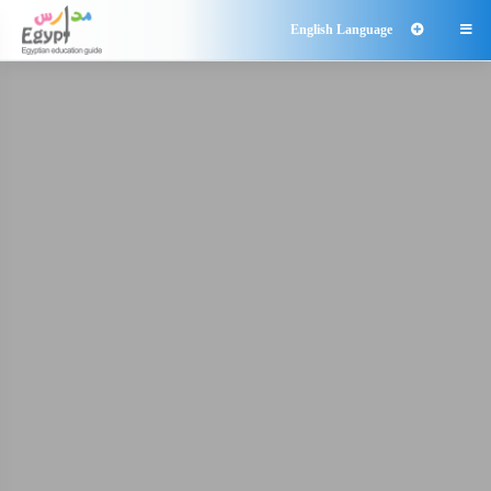
English Language
