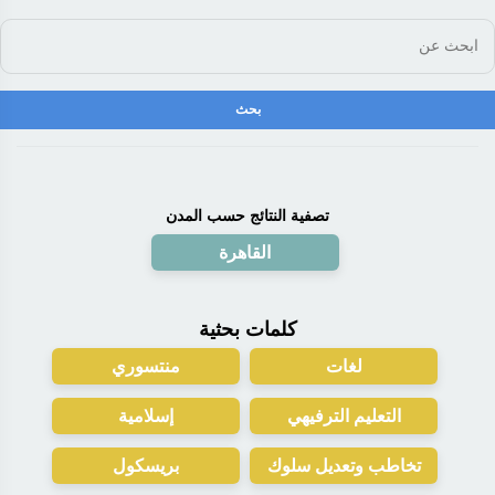
تصفية النتائج حسب المدن
القاهرة
كلمات بحثية
لغات
منتسوري
التعليم الترفيهي
إسلامية
تخاطب وتعديل سلوك
بريسكول