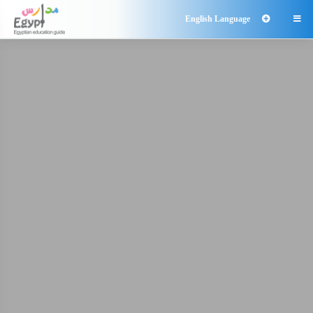
English Language
