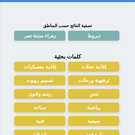
تصفية النتائج حسب المناطق
ديروط
زهراء مدينة نصر
كلمات بحثية
إقامة حفلات
إقامة معسكرات
ترفيهية ورحلات
تصميم روبوت
تنس
رسم وفنون
رياضية
سباحة
صيفية
فنية
كرة قدم
كشافة