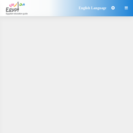
English Language
