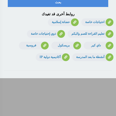
روابط أخرى قد تفيدك
احتياجات خاصة
حضانة إسلامية
تعليم القراءة للصم والبكم
ذوي إحتياجات خاصة
داي كير
بريسكول
فروسية
أنشطة ما بعد المدرسة
أكاديمية دولية IP