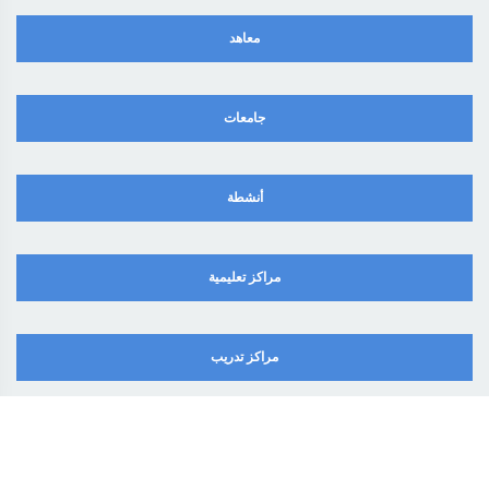
معاهد
جامعات
أنشطة
مراكز تعليمية
مراكز تدريب
أدوات وألعاب
SHARE APPECA