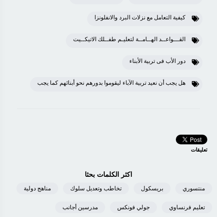
كيفية التعامل مع نزلات البرد والانفلونزا
القـــواعــد الهــامــة لتعليـم طفــلك الاتيكــيت
دور الأب فى تربية الأبناء
هل يجب أن نعيد تربية الآباء ليقوموا بدورهم نحو أبنائهم كما يجب
تعليقات
اكثر الكلمات بحثا
منتسوري
بريسكول
تخاطب وتعديل سلوك
مناهج دولية
تعليم فرنساوي
جولي فونكس
مدرسين أجانب