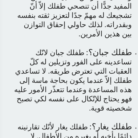
المفيد جدًّا أن تنصحي طفلك إلاّ أنّ
تشجيعك له مهمّ جدًا لتعزيز ثقته بنفسه
وبقدراته. لذلك حاولي إحقاق التوازن
بين هذين الأمرين
.
طفلك جبان؟
:
طفلك جبان لانّك
تساعدينه على الفور وتزيلين له كلّ
العقبات التي تعترض طريقه. لا تساعدي
طفلك إلاّ عندما يكون بحاجة ماسة إلى
هذه المساعدة وعندما تتعذّر الأمور عليه
فهو يحتاج للإتّكال على نفسه لكي تصبح
شخصيته قوية
.
طفلك يغار؟
:
طفلك يغار لأنّك تقارنينه
دائمًا بأخيه أو بغيره من الأطفال. لا