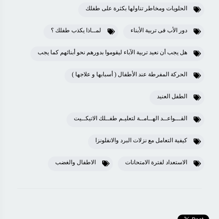
الحلويات ومخاطر تناولها بكثرة على طفلك
دور الأب فى تربية الأبناء
لمــاذا يكذب طفلك ؟
هل يجب أن نعيد تربية الآباء ليقوموا بدورهم نحو أبنائهم كما يجب
الحركة المفرطة عند الأطفال ( أسبابها و علاجها )
الطفل العنيد
القـــواعــد الهــامــة لتعليـم طفــلك الاتيكــيت
كيفية التعامل مع نزلات البرد والانفلونزا
الاستعداد لفترة الامتحانات
الاطفال والغضب