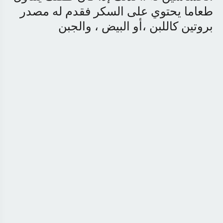
طعاما يحتوي على السكر فقدم له مصدر
بروتين كاللبن ،أو البيض ، والجبن