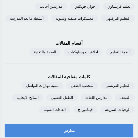
تعليم فرنساوي
جولي فونكس
مدرسين أجانب
التعليم الترفيهي
معسكرات صيفية وشتوية
أنشطة ما بعد المدرسة
أقسام المقالات
أنظمة التعليم
اخلاقيات وسلوكيات
الصحة والتغذية
كلمات مفتاحية للمقالات
التعليم الفرنسى
شخصية الطفل
تنمية مهارات التواصل
الضعف
مدارس اللغات
الطفل العصبى
النتائج الايجابية
الوجبات السريعة
فيتامين ج
العادات السيئة
مدارس