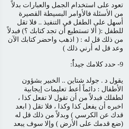
تعود على استخدام الجمل والعبارات بدلاً
من الأسئلة فالأوامر البسيطة القصيرة
أسهل على الطفل في التنفيذ .. فلا تقل
للطفل :( ألا تستطيع أن تجد كتابك ؟) فبدلاً
من ذلك قل له : ( اذهب واحضر كتابك الآن
وعد قل له أرني ذلك )
9- حدد كلامك جيداًُ:
يقول د . جولد شتاين .. الخبير بشؤون
الأطفال : دائماً أعط تعليمات إيجابية
لطفلك فبدلاً من أن تقول لا تفعل كذا ،
اخبره أن يفعل كذا وكذا ، فلا تقل ( ابعد
قدك عن الكرسي ) وبدلاً من ذلك قل له
(ضع قدمك على الأرض ) وإلا سوف يبعد