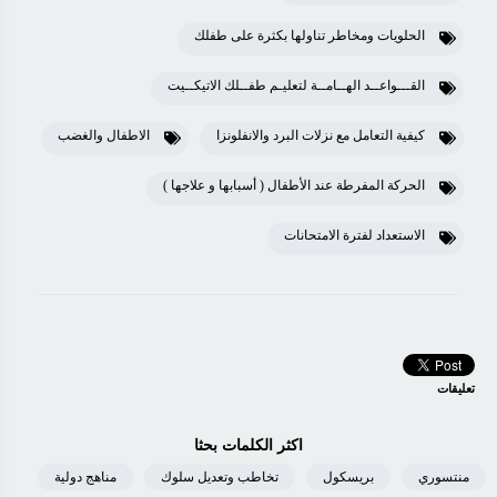
الحلويات ومخاطر تناولها بكثرة على طفلك
القـــواعــد الهــامــة لتعليـم طفــلك الاتيكــيت
كيفية التعامل مع نزلات البرد والانفلونزا
الاطفال والغضب
الحركة المفرطة عند الأطفال ( أسبابها و علاجها )
الاستعداد لفترة الامتحانات
تعليقات
اكثر الكلمات بحثا
منتسوري
بريسكول
تخاطب وتعديل سلوك
مناهج دولية