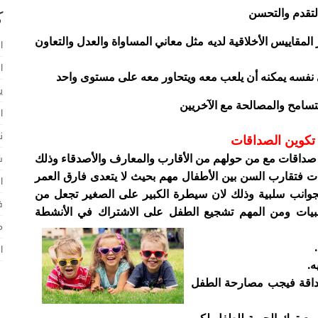
ك
مقاييس الأخلاقية لديه مثل معاني المساواة والعدل والتعاون
ا
ا
ي
ا
ن
 تكوين الصداقات
 صداقات مع من حولهم من الأقارب والمعارف والأصدقاء وذلك
ش
ت فتقارب السن بين الأطفال مهم بحيث لا يتعدى فارق العمر
ا
لجوانب سلبية وذلك لان سيطرة الكبير على الصغير تجعل من
ف
بيات ومن المهم تشجيع الطفل على الاشتراك في الأنشطة
م
.
ا
ه
.
لصداقة فيجب مصارحة الطفل