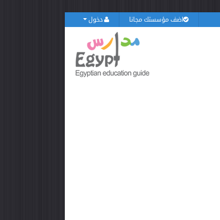
اضف مؤسستك مجانا
دخول