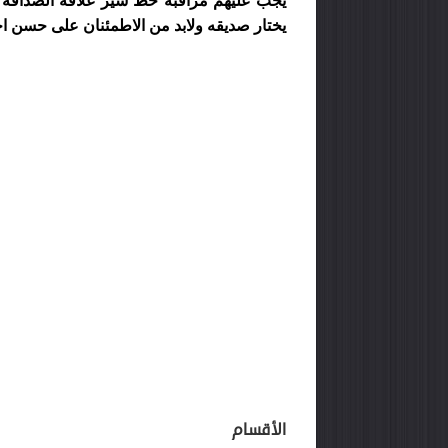
يجب عليهم مراقبة خط سير علاقة الصداقة 
يختار صديقه ولابد من الاطمئنان على حسن ا
الأقسام