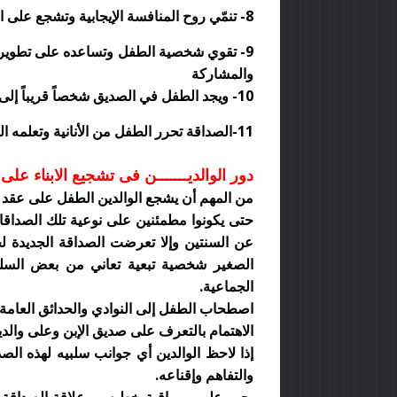
8- تنمّي روح المنافسة الإيجابية وتشجع على التقدم والتحسن
9- تقوي شخصية الطفل وتساعده على تطوير ال
والمشاركة
10- ويجد الطفل في الصديق شخصاً قريباً إلى نفسه يمكنه أن يلعب معه ويتحاور معه على مستوى واحد
11-الصداقة تحرر الطفل من الأنانية وتعلمه التسامح والمصالحة مع الآخريين
دور الوالديـــــــن
فى تشجيع الابناء على
من المهم أن يشجع الوالدين الطفل على عقد
حتى يكونوا مطمئنين على نوعية تلك الصداقا
عن السنتين وإلا تعرضت الصداقة الجديدة 
الصغير شخصية تبعية تعاني من بعض السل
الجماعية
.
اصطحاب الطفل إلى النوادي والحدائق العامة
الاهتمام بالتعرف على صديق الإبن وعلى والدي
إذا لاحظ الوالدين أي جوانب سلبيه لهذه ا
والتفاهم وإقناعه
.