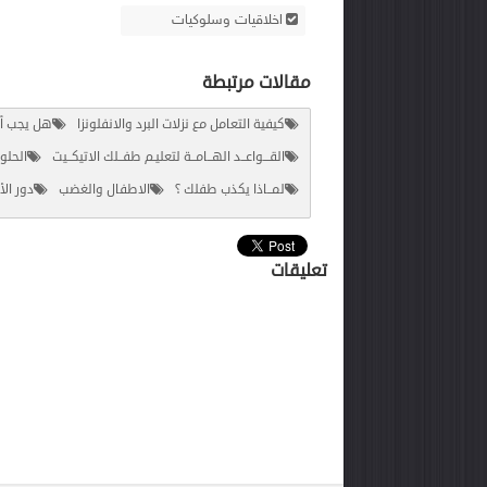
اخلاقيات وسلوكيات
مقالات مرتبطة
كيفية التعامل مع نزلات البرد والانفلونزا
هل يجب أن 
القـــواعــد الهــامــة لتعليـم طفــلك الاتيكــيت
الحلو
لمــاذا يكذب طفلك ؟
الاطفال والغضب
دور الأ
تعليقات