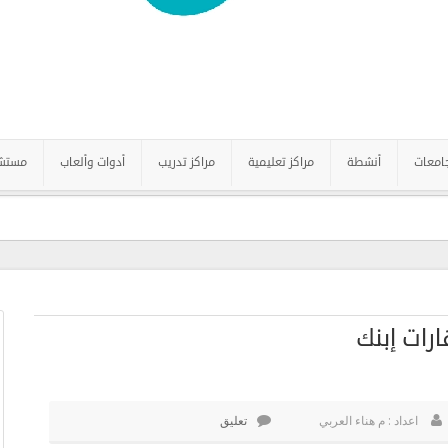
امعات
أنشطة
مراكز تعليمية
مراكز تدريب
أدوات وألعاب
مستش
رات إبنك
اعداد : م هناء العربي
تعليق