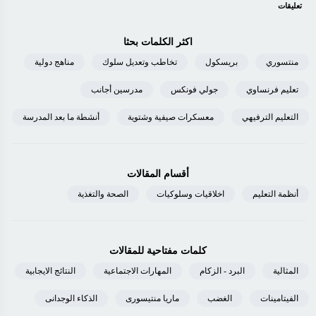
تعليقات
اكثر الكلمات بحثا
منتسوري
بريسكول
تخاطب وتعديل سلوك
مناهج دولية
تعليم فرنساوي
جولي فونكس
مدرسين أجانب
التعليم الترفيهي
معسكرات صيفية وشتوية
أنشطة ما بعد المدرسة
أقسام المقالات
أنظمة التعليم
اخلاقيات وسلوكيات
الصحة والتغذية
كلمات مفتاحية للمقالات
المثالية
البرد - الزكام
المهارات الاجتماعية
النتائج الايجابية
الفيتامينات
الغضب
ماريا منتيسورى
الذكاء الوجدانى