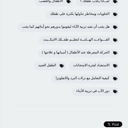
لمــاذا يكذب طفلك ؟
الاطفال والغضب
الحلويات ومخاطر تناولها بكثرة على طفلك
هل يجب أن نعيد تربية الآباء ليقوموا بدورهم نحو أبنائهم كما يجب
القـــواعــد الهــامــة لتعليـم طفــلك الاتيكــيت
الحركة المفرطة عند الأطفال ( أسبابها و علاجها )
الاستعداد لفترة الامتحانات
الطفل العنيد
كيفية التعامل مع نزلات البرد والانفلونزا
دور الأب فى تربية الأبناء