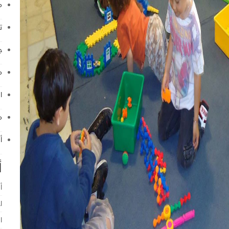
م
ت
ج
م
ا
م
أ
أ
أ
ا
ا