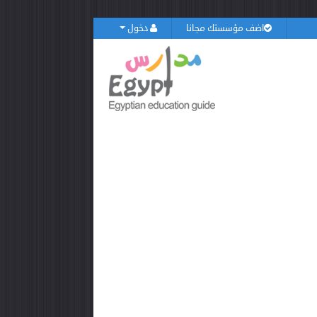
اضف مؤسستك مجانا
دخول