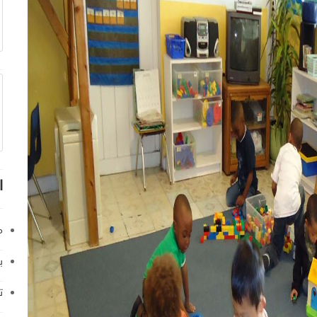
ا
م
ب
ت