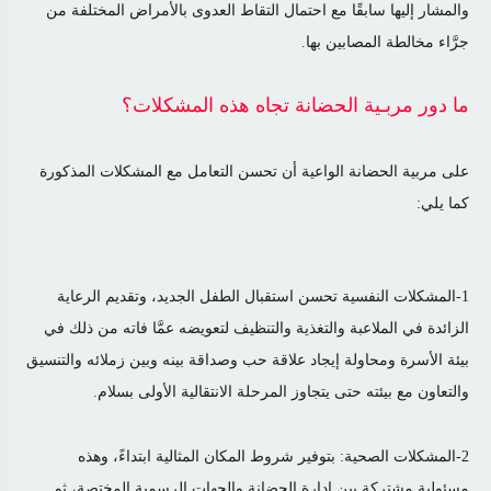
والمشار إليها سابقًا مع احتمال التقاط العدوى بالأمراض المختلفة من
جرَّاء مخالطة المصابين بها
.
ما دور مربـية الحضانة تجاه هذه المشكلات؟
على مربية الحضانة الواعية أن تحسن التعامل مع المشكلات المذكورة
كما يلي:
1-المشكلات النفسية تحسن استقبال الطفل الجديد، وتقديم الرعاية
الزائدة في الملاعبة والتغذية والتنظيف لتعويضه عمَّا فاته من ذلك في
بيئة الأسرة ومحاولة إيجاد علاقة حب وصداقة بينه وبين زملائه والتنسيق
والتعاون مع بيئته حتى يتجاوز المرحلة الانتقالية الأولى بسلام
.
2-المشكلات الصحية: بتوفير شروط المكان المثالية ابتداءً، وهذه
مسئولية مشتركة بين إدارة الحضانة والجهات الرسمية المختصة، ثم