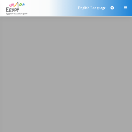
English Language
