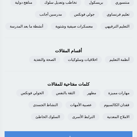
منتسوري
بريسكول
تخاطب وتعديل سلوك
مناهج دولية
تعليم فرنساوي
جولي فونكس
مدرسين أجانب
التعليم الترفيهي
معسكرات صيفية وشتوية
أنشطة ما بعد المدرسة
أقسام المقالات
أنظمة التعليم
اخلاقيات وسلوكيات
الصحة والتغذية
كلمات مفتاحية للمقالات
مهارات مميزة
مطهر
الثقة بالنفس
الجولي فونكس
فقدان الكالسيوم
عصبية الأمهات
النشاط الجسدى
الاملاح المعدنية
الترابط الأسرى
السلوك الخاطئ