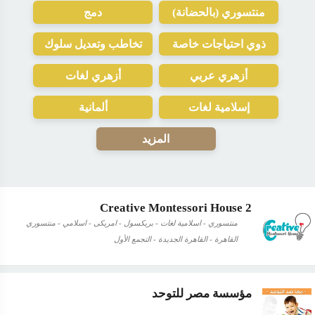
منتسوري (بالحضانة)
دمج
ذوي احتياجات خاصة
تخاطب وتعديل سلوك
أزهري عربي
أزهري لغات
إسلامية لغات
ألمانية
المزيد
Creative Montessori House 2
منتسوري - اسلامية لغات - بريكسول - امريكى - اسلامي - منتسوري
القاهرة - القاهرة الجديدة - التجمع الأول
مؤسسة مصر للتوحد