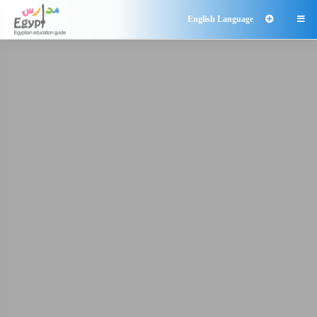
English Language
