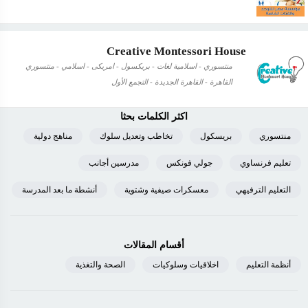
Creative Montessori House
منتسوري - اسلامية لغات - بريكسول - امريكى - اسلامي - منتسوري
القاهرة - القاهرة الجديدة - التجمع الأول
اكثر الكلمات بحثا
منتسوري
بريسكول
تخاطب وتعديل سلوك
مناهج دولية
تعليم فرنساوي
جولي فونكس
مدرسين أجانب
التعليم الترفيهي
معسكرات صيفية وشتوية
أنشطة ما بعد المدرسة
أقسام المقالات
أنظمة التعليم
اخلاقيات وسلوكيات
الصحة والتغذية