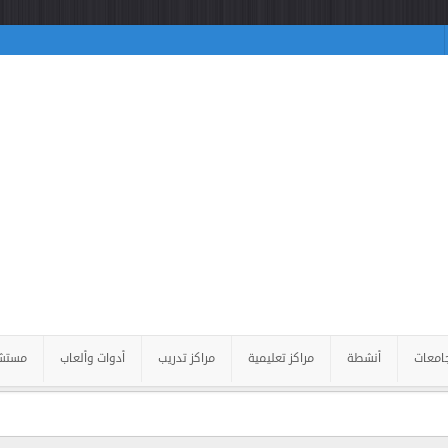
امعات
أنشطة
مراكز تعليمية
مراكز تدريب
أدوات وألعاب
مستش