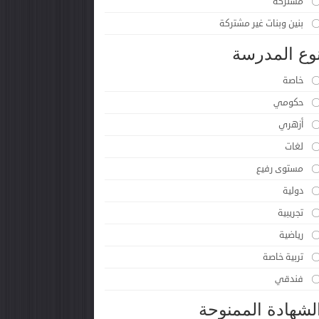
مشتركة
بنين وبنات غير مشتركة
وع المدرسة
خاصة
حكومي
أزهري
لغات
مستوى رفيع
دولية
تجريبية
رياضية
تربية خاصة
فندقي
لشهادة الممنوحة