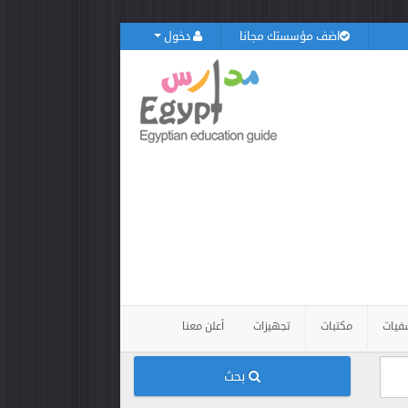
اضف مؤسستك مجانا
دخول
فيات
مكتبات
تجهيزات
أعلن معنا
بحث