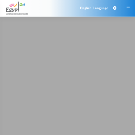
English Language
