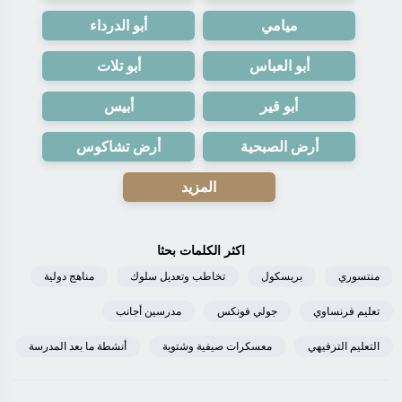
ميامي
أبو الدرداء
أبو العباس
أبو تلات
أبو قير
أبيس
أرض الصبحية
أرض تشاكوس
المزيد
اكثر الكلمات بحثا
منتسوري
بريسكول
تخاطب وتعديل سلوك
مناهج دولية
تعليم فرنساوي
جولي فونكس
مدرسين أجانب
التعليم الترفيهي
معسكرات صيفية وشتوية
أنشطة ما بعد المدرسة