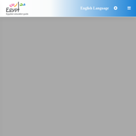
English Language
