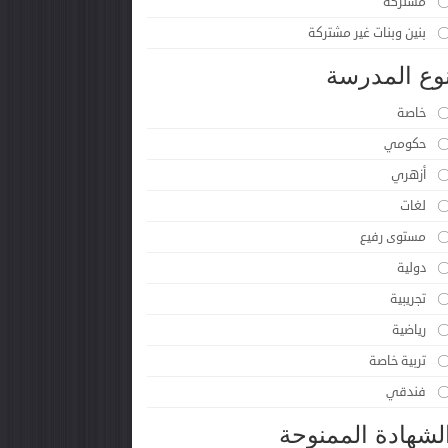
مشتركة
بنين وبنات غير مشتركة
وع المدرسة
خاصة
حكومي
أزهري
لغات
مستوى رفيع
دولية
تجريبية
رياضية
تربية خاصة
فندقي
لشهادة الممنوحة