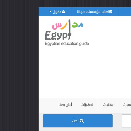
اضف مؤسستك مجانا
دخول
فيات
مكتبات
تجهيزات
أعلن معنا
بحث