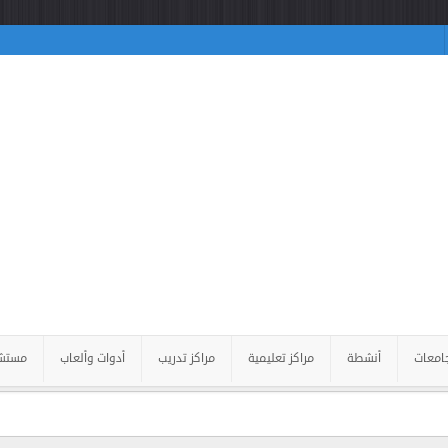
امعات
أنشطة
مراكز تعليمية
مراكز تدريب
أدوات وألعاب
مستش