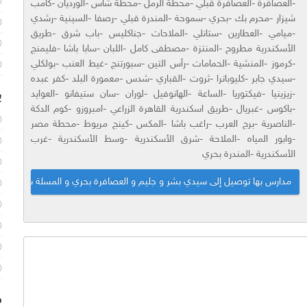
-العصافرة -العصافرة قبلي -محطة الرمل -محطة شاس -الورديان -كامب
شيزار -محرم بك -بحري -سموحة -المندرة قبلي -رصفا -السينية -رشدي
-ميامي -العطارين -ستانلي -الملاحات -جناكليس -باب شرق -طريق
الأسكندرية مطروح -المنتزة -مصطفى كامل -اللبان -سابا باشا -فليمنج
-كرموز -المنشية -الحمامات -رأس التين -سبورتنج -غيط العنب -بولكلي
-سيدي جابر -كليوباترا -ثروت -القباري -شدس -معمورة البلد -كفر عبده
ب
-زيزينيا -فيكتوريا -الساعة -الهانوفيل -لوران -سان ستيفانو -العوايد
-باكوس -غبريال -طريق اسكندرية القاهرة الزراعي -امبروزو -كوم الدكة
-الناصرية -برج العرب -راغب باشا -المكس -كينج مريوط -محطة مصر
-وابور المياه -الملاحة -شرق الأسكندرية -وسط الأسكندرية -غرب
الأسكندرية -المندرة بحري
مدارس بها توصيل إلى سيدي بشر و جليم و العصافرة بحري و المسلة شرق و أبو تل
م