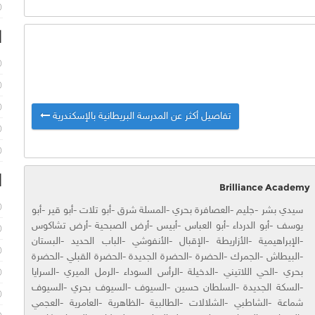
ا
تفاصيل أكثر عن المدرسة البريطانية بالإسكندرية
ا
Brilliance Academy
سيدي بشر -جليم -العصافرة بحري -المسلة شرق -أبو تلات -أبو قير -أبو
يوسف -أبو الدرداء -أبو العباس -أبيس -أرض الصبحية -أرض تشاكوس
-الإبراهيمية -الأزاريطة -الإقبال -الأنفوشي -الباب الحديد -البستان
-البيطاش -الجمرك -الحضرة -الحضرة الجديدة -الحضرة القبلي -الحضرة
بحري -الحي اللاتيني -الدخيلة -الرأس السوداء -الرمل الميري -السرايا
-السكة الجديدة -السلطان حسين -السيوف -السيوف بحري -السيوف
شماعة -الشاطبي -الشلالات -الطالبية -الظاهرية -العامرية -العجمي