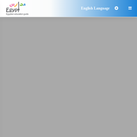
English Language
