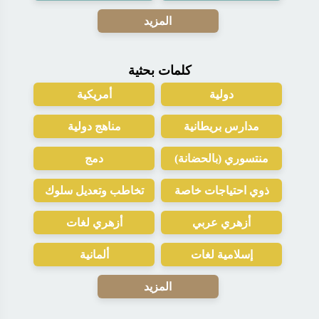
المزيد
كلمات بحثية
دولية
أمريكية
مدارس بريطانية
مناهج دولية
منتسوري (بالحضانة)
دمج
ذوي احتياجات خاصة
تخاطب وتعديل سلوك
أزهري عربي
أزهري لغات
إسلامية لغات
ألمانية
المزيد