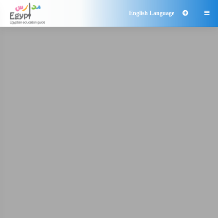
English Language
