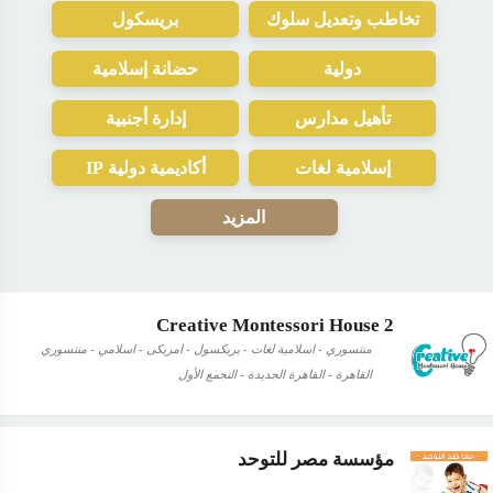
تخاطب وتعديل سلوك
بريسكول
دولية
حضانة إسلامية
تأهيل مدارس
إدارة أجنبية
إسلامية لغات
أكاديمية دولية IP
المزيد
Creative Montessori House 2
منتسوري - اسلامية لغات - بريكسول - امريكى - اسلامي - منتسوري
القاهرة - القاهرة الجديدة - التجمع الأول
مؤسسة مصر للتوحد