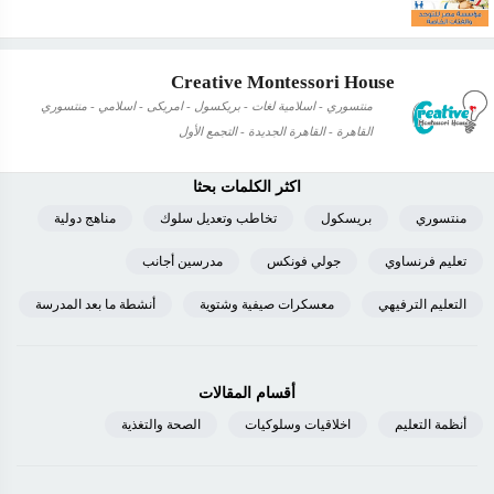
Creative Montessori House
منتسوري - اسلامية لغات - بريكسول - امريكى - اسلامي - منتسوري
القاهرة - القاهرة الجديدة - التجمع الأول
اكثر الكلمات بحثا
منتسوري
بريسكول
تخاطب وتعديل سلوك
مناهج دولية
تعليم فرنساوي
جولي فونكس
مدرسين أجانب
التعليم الترفيهي
معسكرات صيفية وشتوية
أنشطة ما بعد المدرسة
أقسام المقالات
أنظمة التعليم
اخلاقيات وسلوكيات
الصحة والتغذية