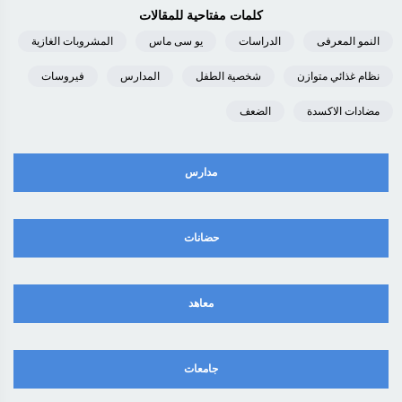
كلمات مفتاحية للمقالات
النمو المعرفى
الدراسات
يو سى ماس
المشروبات الغازية
نظام غذائي متوازن
شخصية الطفل
المدارس
فيروسات
مضادات الاكسدة
الضعف
مدارس
حضانات
معاهد
جامعات