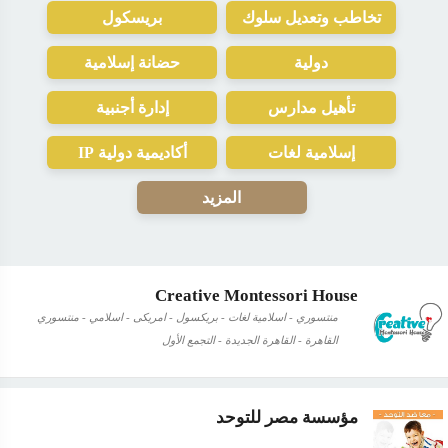
تخاطب وتعديل سلوك
بريسكول
دولية
حضانة إسلامية
تأهيل مدارس
إدارة أجنبية
إسلامية لغات
أكاديمية دولية IP
المزيد
Creative Montessori House
منتسوري - اسلامية لغات - بريكسول - امريكى - اسلامي - منتسوري
القاهرة - القاهرة الجديدة - التجمع الأول
مؤسسة مصر للتوحد