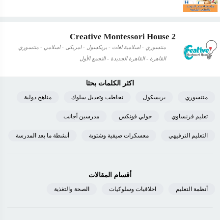
Creative Montessori House 2
منتسوري - اسلامية لغات - بريكسول - امريكى - اسلامي - منتسوري
القاهرة - القاهرة الجديدة - التجمع الأول
اكثر الكلمات بحثا
منتسوري
بريسكول
تخاطب وتعديل سلوك
مناهج دولية
تعليم فرنساوي
جولي فونكس
مدرسين أجانب
التعليم الترفيهي
معسكرات صيفية وشتوية
أنشطة ما بعد المدرسة
أقسام المقالات
أنظمة التعليم
اخلاقيات وسلوكيات
الصحة والتغذية