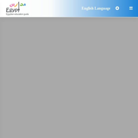
English Language
