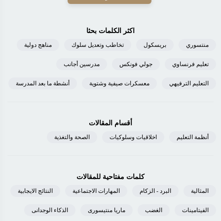
اكثر الكلمات بحثا
منتسوري
بريسكول
تخاطب وتعديل سلوك
مناهج دولية
تعليم فرنساوي
جولي فونكس
مدرسين أجانب
التعليم الترفيهي
معسكرات صيفية وشتوية
أنشطة ما بعد المدرسة
أقسام المقالات
أنظمة التعليم
اخلاقيات وسلوكيات
الصحة والتغذية
كلمات مفتاحية للمقالات
المثالية
البرد - الزكام
المهارات الاجتماعية
النتائج الايجابية
الفيتامينات
الغضب
ماريا منتيسورى
الذكاء الوجدانى