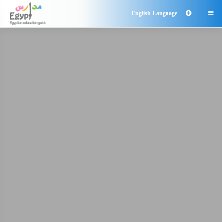
English Language
