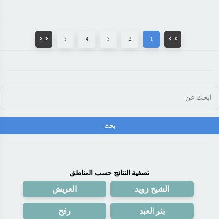
5
4
3
2
1
تصفية النتائج حسب المناطق
الشيخ زويد
العريش
بئر العبد
رفح