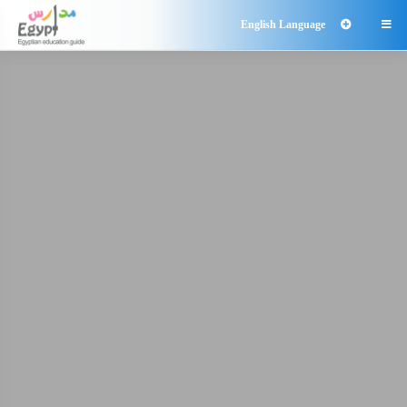
English Language
