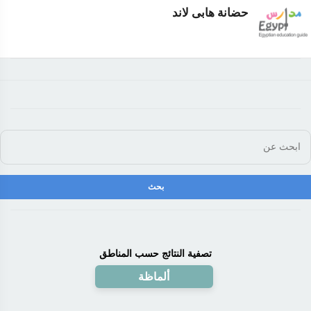
حضانة هابى لاند
تصفية النتائج حسب المناطق
ألماظة