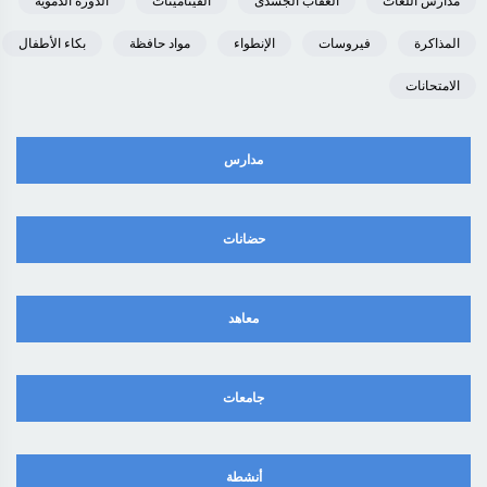
مدارس اللغات
العقاب الجسدى
الفيتامينات
الدورة الدموية
المذاكرة
فيروسات
الإنطواء
مواد حافظة
بكاء الأطفال
الامتحانات
مدارس
حضانات
معاهد
جامعات
أنشطة