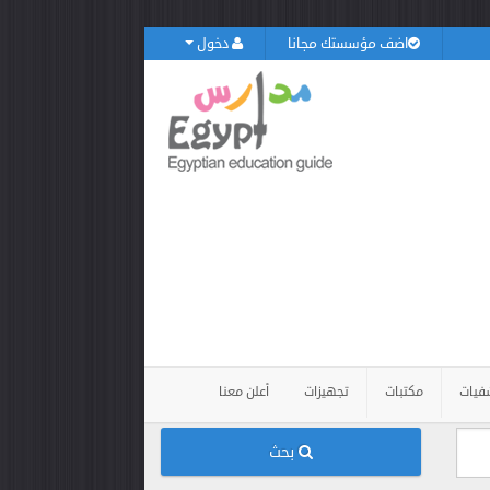
اضف مؤسستك مجانا
دخول
فيات
مكتبات
تجهيزات
أعلن معنا
بحث