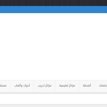
امعات
أنشطة
مراكز تعليمية
مراكز تدريب
أدوات وألعاب
مستش