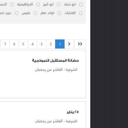
ابو حماد
ابو كبير
الابراهيمية
الحسن
القنايات
اولاد صقر
بلبيس
ديرب نجم
7
6
5
4
3
2
1
حضانة المستقبل النموذجية
-
العاشر من رمضان
الشرقية
25 يناير
-
العاشر من رمضان
الشرقية