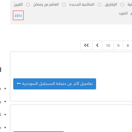
ية
الزقازيق
الصالحيه الجديده
العاشر من رمضان
القرين
المزيد
رجوع
10
9
8
ا
تفاصيل أكثر عن حضانة المستقبل النموذجية
م
ب
ت
م