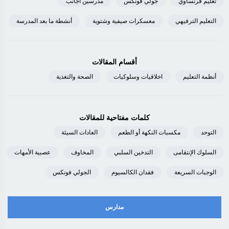
تعليم فرنساوي
جولي فونكس
مدرسين أجانب
التعليم الترفيهي
معسكرات صيفية وشتوية
أنشطة ما بعد المدرسة
أقسام المقالات
أنظمة التعليم
اخلاقيات وسلوكيات
الصحة والتغذية
كلمات مفتاحية للمقالات
التوحد
مكسبات النكهة أو الطعم
العادات السيئة
السلوك الإنتقامى
التدخين السلبي
المخاوف
عصبية الأمهات
الوجبات السريعة
فقدان الكالسيوم
الجولي فونكس
مدارس