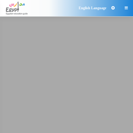
English Language
