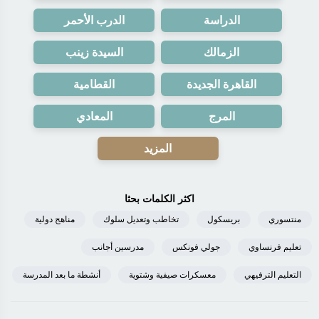
الدراسة
الدرب الأحمر
الزمالك
السيدة زينب
القاهرة الجديدة
القطامية
المرج
المعادي
المزيد
اكثر الكلمات بحثا
منتسوري
بريسكول
تخاطب وتعديل سلوك
مناهج دولية
تعليم فرنساوي
جولي فونكس
مدرسين أجانب
التعليم الترفيهي
معسكرات صيفية وشتوية
أنشطة ما بعد المدرسة