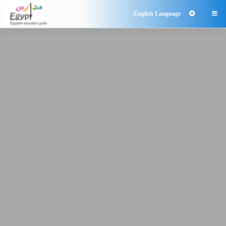
English Language
