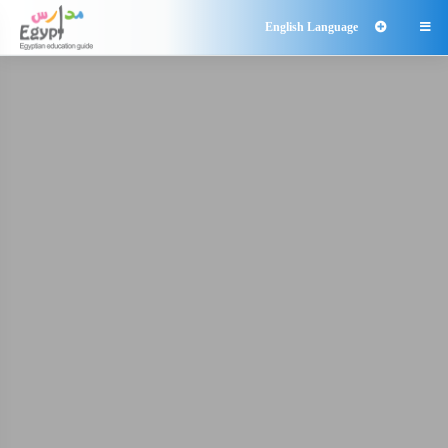
English Language
