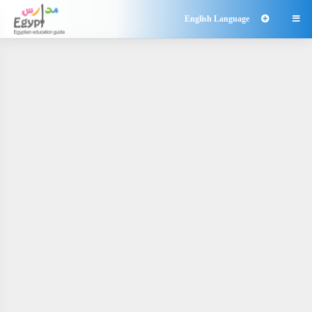
English Language
