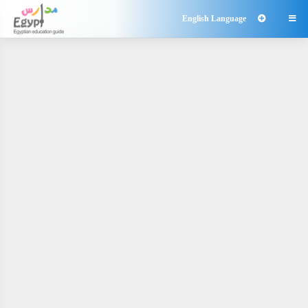
English Language
