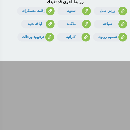
روابط أخرى قد تفيدك
ورش عمل
شتوية
إقامة معسكرات
سباحة
ملاكمة
لياقة بدنية
تصميم روبوت
كاراتيه
ترفيهية ورحلات