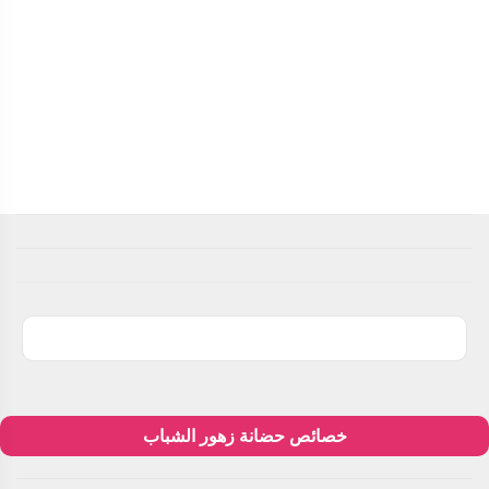
خصائص حضانة زهور الشباب