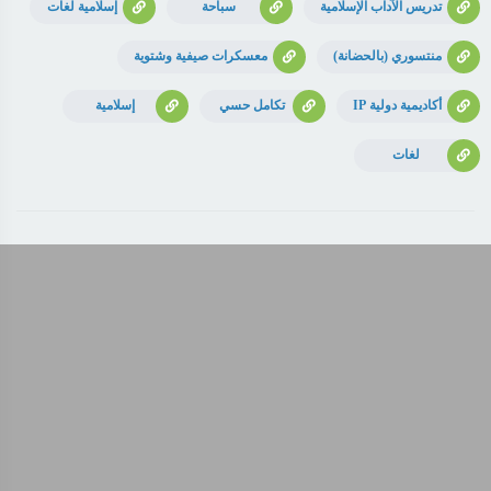
تدريس الآداب الإسلامية
سباحة
إسلامية لغات
منتسوري (بالحضانة)
معسكرات صيفية وشتوية
أكاديمية دولية IP
تكامل حسي
إسلامية
لغات