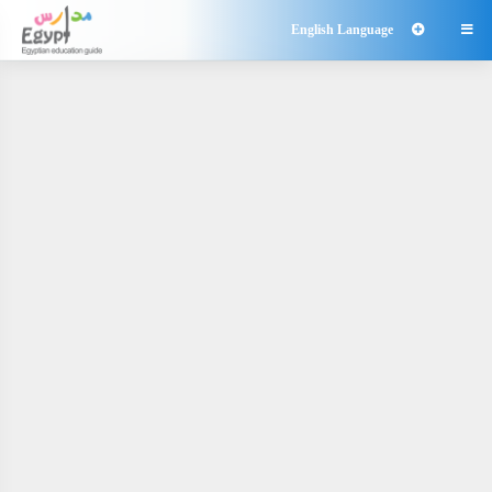
English Language
