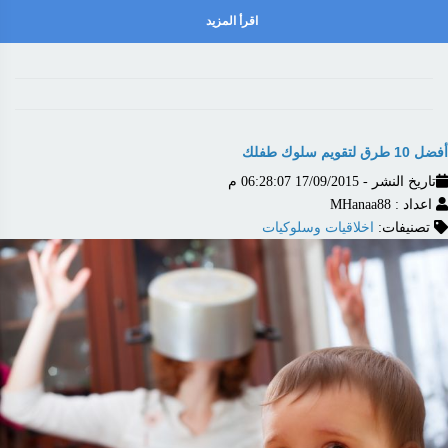
اقرأ المزيد
أفضل 10 طرق لتقويم سلوك طفلك
تاريخ النشر - 17/09/2015 06:28:07 م
اعداد : MHanaa88
تصنيفات:
اخلاقيات وسلوكيات