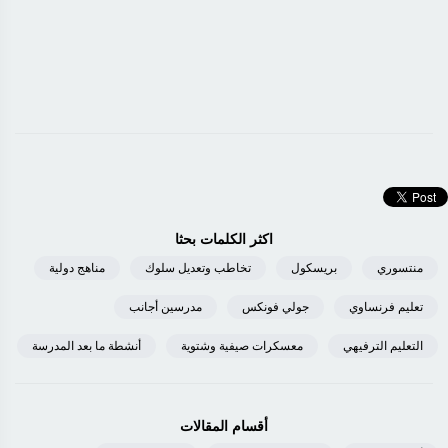
اكثر الكلمات بحثا
منتسوري
بريسكول
تخاطب وتعديل سلوك
مناهج دولية
تعليم فرنساوي
جولي فونكس
مدرسين أجانب
التعليم الترفيهي
معسكرات صيفية وشتوية
أنشطة ما بعد المدرسة
أقسام المقالات