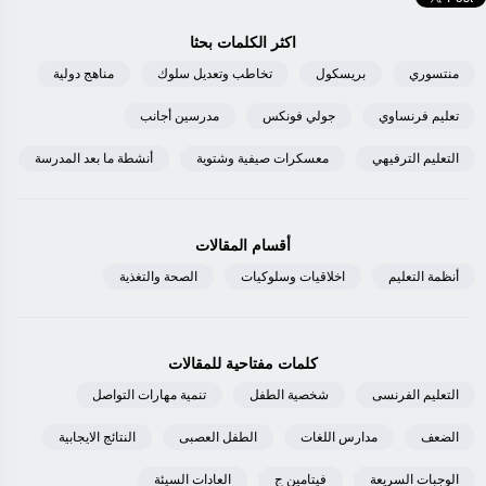
اكثر الكلمات بحثا
منتسوري
بريسكول
تخاطب وتعديل سلوك
مناهج دولية
تعليم فرنساوي
جولي فونكس
مدرسين أجانب
التعليم الترفيهي
معسكرات صيفية وشتوية
أنشطة ما بعد المدرسة
أقسام المقالات
أنظمة التعليم
اخلاقيات وسلوكيات
الصحة والتغذية
كلمات مفتاحية للمقالات
التعليم الفرنسى
شخصية الطفل
تنمية مهارات التواصل
الضعف
مدارس اللغات
الطفل العصبى
النتائج الايجابية
الوجبات السريعة
فيتامين ج
العادات السيئة