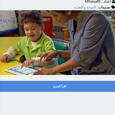
اعداد : MHanaa88
تصنيفات:
الصحة والتغذية
اقرأ المزيد