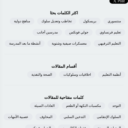
اكثر الكلمات بحثا
منتسوري
بريسكول
تخاطب وتعديل سلوك
مناهج دولية
تعليم فرنساوي
جولي فونكس
مدرسين أجانب
التعليم الترفيهي
معسكرات صيفية وشتوية
أنشطة ما بعد المدرسة
أقسام المقالات
أنظمة التعليم
اخلاقيات وسلوكيات
الصحة والتغذية
كلمات مفتاحية للمقالات
التوحد
مكسبات النكهة أو الطعم
العادات السيئة
السلوك الإنتقامى
التدخين السلبي
المخاوف
عصبية الأمهات