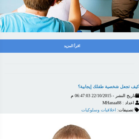
اقرأ المزيد
كيف تجعل شخصية طفلك إيجابية؟
تاريخ النشر - 22/10/2015 06:47:03 م
اعداد : MHanaa88
تصنيفات:
اخلاقيات وسلوكيات